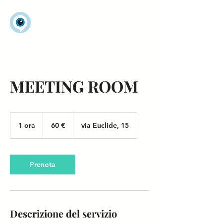
MEETING ROOM
60
euro
1 ora
1
60 €
via Euclide, 15
o
r
Prenota
Descrizione del servizio